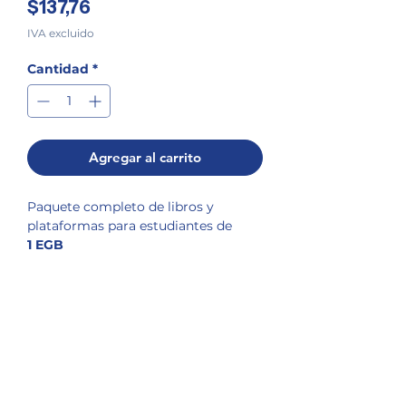
Precio
$137,76
IVA excluido
Cantidad
*
Agregar al carrito
Paquete completo de libros y
plataformas para estudiantes de
1 EGB
POLÍTICA DE ENVÍOS
Nuestros envíos a domicilio son certificados,
POLÍTICA DE DEVOLUCIONES
es decir, deben ser recibidos a satisfacción,
según el detalle descrito en la guía de
No se aceptan devoluciones en libros, pues
entrega, por la persona que firme la
son artículos protegidos por derechos de