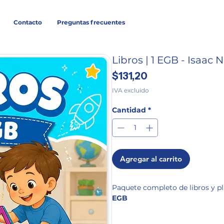
Contacto
Preguntas frecuentes
Libros | 1 EGB - Isaac
Precio
$131,20
IVA excluido
Cantidad
*
Agregar al carrito
Paquete completo de libros y p
EGB