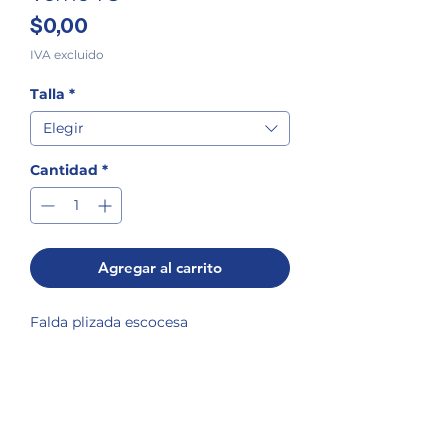
Precio
$0,00
IVA excluido
Talla
*
Elegir
Cantidad
*
Agregar al carrito
Falda plizada escocesa
INFORMACIÓN DEL PRODUCTO
Considerar que toda prenda al ser colocada
POLÍTICA DE CAMBIOS
en la
lavadora
y la
secadora
tendrá una