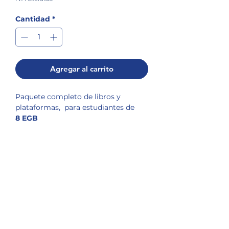
Cantidad
*
Agregar al carrito
Paquete completo de libros y
plataformas, para estudiantes de
8 EGB
POLÍTICA DE ENVÍOS
Nuestros envíos a domicilio son certificados,
POLÍTICA DE DEVOLUCIONES
es decir, deben ser recibidos a satisfacción,
según el detalle descrito en la guía de
No se aceptan devoluciones en libros, pues
entrega, por la persona que firme la
son artículos protegidos por derechos de
recepción de la orden.
autor.
No se aceptan devoluciones en listas de