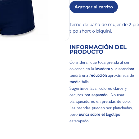
Agregar al carrito
Terno de baño de mujer de 2 piez
tipo short o biquini.
INFORMACIÓN DEL
PRODUCTO
Considerar que toda prenda al ser
colocada en la
lavadora
y la
secadora
tendrá una
reducción
aproximada de
media talla
.
Sugerimos lavar colores claros y
oscuros
por separado
. No usar
blanqueadores en prendas de color.
Las prendas pueden ser planchadas,
pero
nunca sobre el logotipo
estampado.