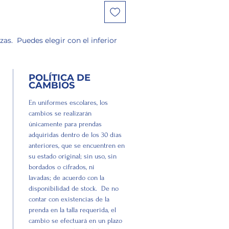
as. Puedes elegir con el inferior
POLÍTICA DE
POLÍTICA DE
CAMBIOS
ENVÍOS
En uniformes escolares, los
Nuestros envíos a domic
cambios se realizarán
certificados, es decir, de
únicamente para prendas
recibidos a satisfacción,
adquiridas dentro de los 30 días
cuanto a cantidades y tall
anteriores, que se encuentren en
la persona que firme la
su estado original; sin uso, sin
recepción de la orden.
bordados o cifrados, ni
Los envíos se realizarán
lavadas; de acuerdo con la
de las 72 horas siguiente
disponibilidad de stock. De no
confirmación de tu orde
contar con existencias de la
caso de artículos produc
prenda en la talla requerida, el
pedido, se entregarán de
cambio se efectuará en un plazo
los 15 días hábiles, poste