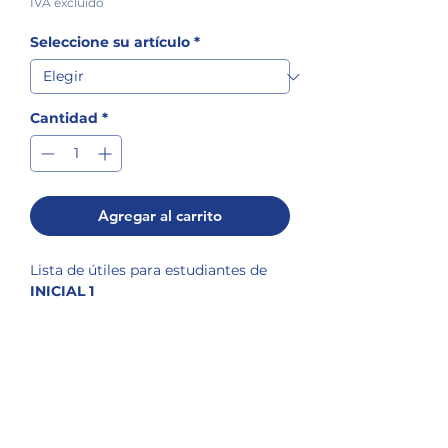
IVA excluido
Seleccione su artículo
*
Cantidad
*
Agregar al carrito
Lista de útiles para estudiantes de
INICIAL 1
Si se requiere la GORRA y/o el
MANDIL DE PREESCOLAR,
POLÍTICA DE ENVÍOS
solicitarlo en la sección de
Uniformes
Nuestros envíos a domicilio son certificados,
POLÍTICA DE DEVOLUCIONES
es decir, deben ser recibidos a satisfacción,